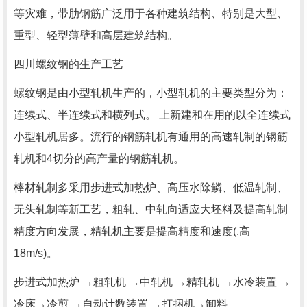
等灾难，带肋钢筋广泛用于各种建筑结构、特别是大型、
重型、轻型薄壁和高层建筑结构。
四川螺纹钢的生产工艺
螺纹钢是由小型轧机生产的，小型轧机的主要类型分为：
连续式、半连续式和横列式。 上新建和在用的以全连续式
小型轧机居多。流行的钢筋轧机有通用的高速轧制的钢筋
轧机和4切分的高产量的钢筋轧机。
棒材轧制多采用步进式加热炉、高压水除鳞、低温轧制、
无头轧制等新工艺，粗轧、中轧向适应大坯料及提高轧制
精度方向发展，精轧机主要是提高精度和速度(.高
18m/s)。
步进式加热炉 →粗轧机 →中轧机 →精轧机 →水冷装置 →
冷床→冷剪 →自动计数装置 →打捆机→卸料