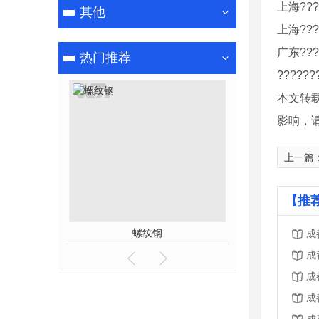
上海????
其他
上海????
广东????
热门推荐
??????
本文转
影响，
上一篇
【推
螺纹钢
成都螺
成
成
成
成