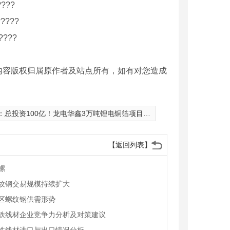
???
?????
????
内容版权归属原作者及站点所有，如有对您造成
：
总投资100亿！龙电华鑫3万吨锂电铜箔项目投产
【返回列表】
螺纹钢
螺纹钢
螺
纹钢交易规模持续扩大
区螺纹钢供需形势
铁线材企业竞争力分析及对策建议