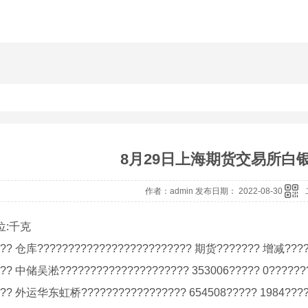
8月29日上海期货交易所白
作者：admin 发布日期： 2022-08-30
位:千克
? 仓库????????????????????????? 期货??????? 增减????
? 中储吴淞????????????????????? 353006????? 0??????
? 外运华东虹桥????????????????? 654508????? 1984????