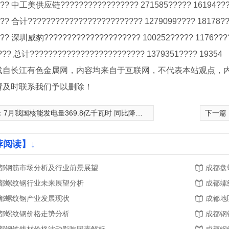
? 中工美供应链????????????????? 271585????? 16194???
? 合计????????????????????????? 1279099???? 18178?
? 深圳威豹????????????????????? 100252????? 1176???
??? 总计????????????????????????? 1379351???? 19354
载自长江有色金属网，内容均来自于互联网，不代表本站观点，
请及时联系我们予以删除！
：
7月我国核能发电量369.8亿千瓦时 同比降低3.3%
下一篇
荐阅读】↓
纹钢
盘螺
四川
都钢筋市场分析及行业前景展望
成都盘
都螺纹钢行业未来展望分析
成都螺
都螺纹钢产业发展现状
成都地
都螺纹钢价格走势分析
成都钢