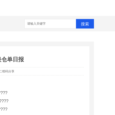
搜索
银仓单日报
二维码分享
???
????
???