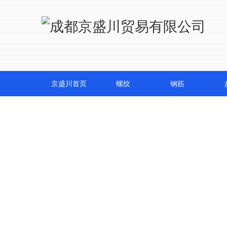
京盛川首页
螺纹
钢筋