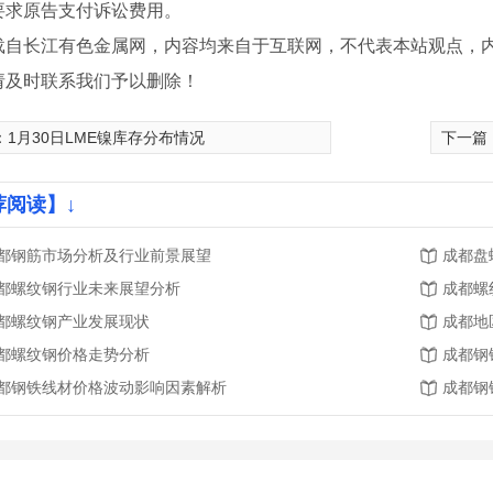
要求原告支付诉讼费用。
载自长江有色金属网，内容均来自于互联网，不代表本站观点，
请及时联系我们予以删除！
：
1月30日LME镍库存分布情况
下一篇
荐阅读】↓
都钢筋市场分析及行业前景展望
成都盘
都螺纹钢行业未来展望分析
成都螺
都螺纹钢产业发展现状
成都地
都螺纹钢价格走势分析
成都钢
纹钢
盘螺
四川
都钢铁线材价格波动影响因素解析
成都钢