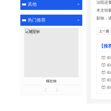
法院还
其他
本文转
影响，
热门推荐
上一篇
【推
成
成
成
成
螺纹钢
成都螺
成