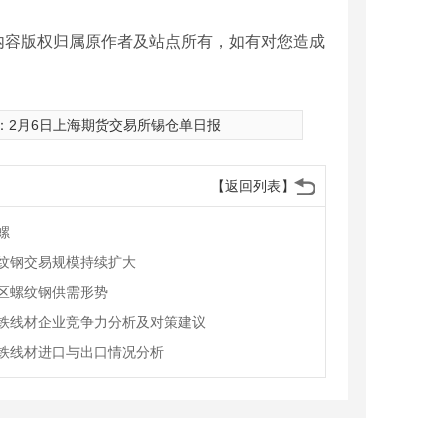
内容版权归属原作者及站点所有，如有对您造成
：
2月6日上海期货交易所锡仓单日报
【返回列表】
螺
纹钢交易规模持续扩大
区螺纹钢供需形势
铁线材企业竞争力分析及对策建议
螺纹钢
螺纹钢
铁线材进口与出口情况分析