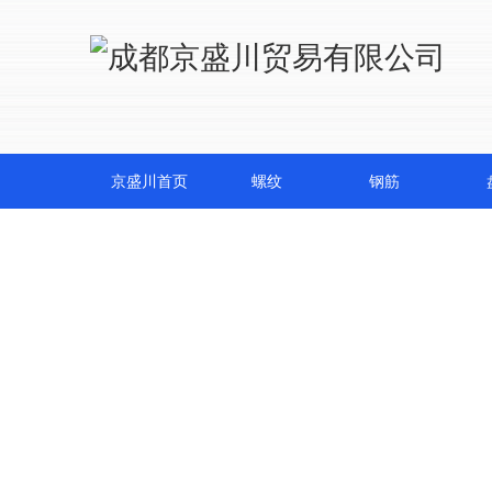
京盛川首页
螺纹
钢筋