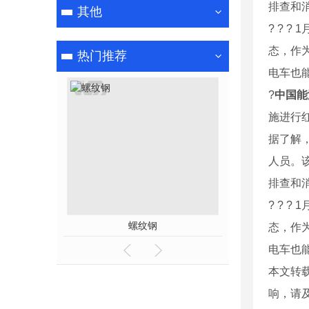
排查和
其他
? ? ? 1
态，作
热门推荐
电车也
?
中国能
施进行
据了解
人员。
排查和
? ? ? 1
螺纹钢
成都螺
态，作
电车也
本文转
响，请