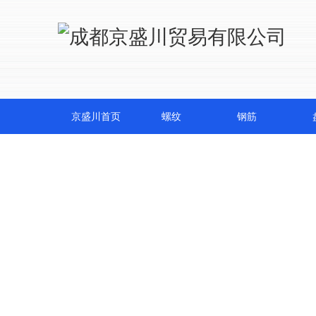
京盛川首页
螺纹
钢筋