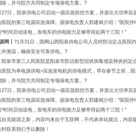
消除，并与院方共同制定专项保电方案。
?
月
27
日，阳泉供电公司启动一级应急防控方案，并派出大功率应
为医院的第三电源应急保障。据保电负责人郭建斌介绍：“医院停
能*时间启动送电，发电车的供电能力足够带得起两个三院！”
源网丨
?
1
月
31
日，国网山西阳泉供电公司人员对防治定点医院
红外测温，确保安全可靠供电。
?
，阳泉市第三人民医院是阳泉市防治新型冠状病毒感染肺炎的定
该医院为单电源供电
+
应急发电机的供电模式，早在春节之前，阳
消除，并与院方共同制定专项保电方案。
?
月
27
日，阳泉供电公司启动一级应急防控方案，并派出大功率应
纹钢
盘螺
四川
为医院的第三电源应急保障。据保电负责人郭建斌介绍：“医院停
能*时间启动送电，发电车的供电能力足够带得起两个三院！”
载自见能源之新，内容均来自于互联网，不代表本站观点，内容
及时联系我们予以删除！