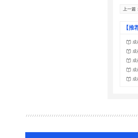
上一篇
【推
成
成
成
成
成